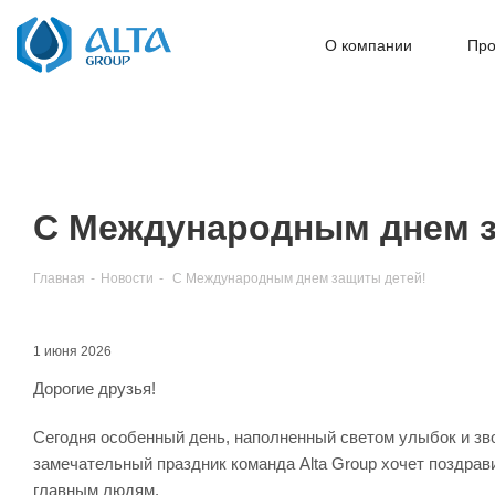
О компании
Про
С Международным днем з
Главная
-
Новости
-
С Международным днем защиты детей!
1 июня 2026
Дорогие друзья!
Сегодня особенный день, наполненный светом улыбок и з
замечательный праздник команда Alta Group хочет поздрав
главным людям.