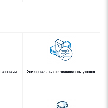
Автоматика
Универсальные сигнализаторы уровня
a Control KNS
lta Contact Pro
ntrol KNS mini
 насосами
Универсальные сигнализаторы уровня
ные станции
Колодцы пластиковые универсальные
(КНС)