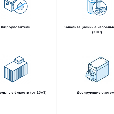
Промышленные жироуловители
Ко
Автоматические жироуловители
Шкаф управления 
Узлы учет
Жироуловители
Канализационные насосные
(КНС)
опительные ёмкости (от 10м3)
Дозирующ
ельные ёмкости (от 10м3)
Дозирующие систе