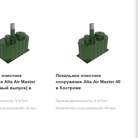
 очистное
Локальное очистное
 Alta Air Master
сооружение Alta Air Master 40
рный выпуск) в
в Костроме
ьность: 6 м³/сут
Производительность: 8 м³/сут
ользователей: 30 чел.
Количество пользователей: 40 чел.