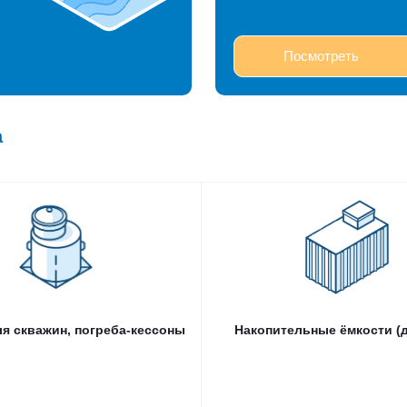
Посмотреть
а
Кессоны
Накопительные ёмкости (до 
Кессон для скважины
Погреба-кессоны Alta Pogreb OR
Оснащение кессона
я скважин, погреба-кессоны
Накопительные ёмкости (д