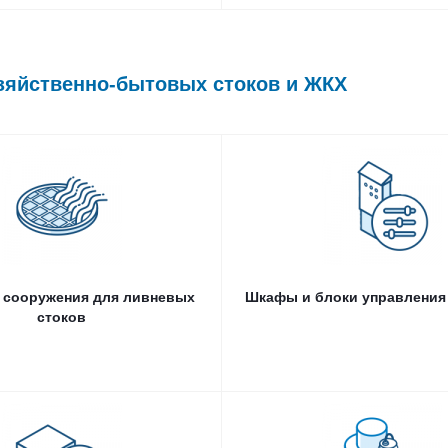
зяйственно-бытовых стоков и ЖКХ
ые сооружения для ливневых
стоков
Шкафы управления насосами Alt
Узел учета A
Блок управления насосами Alta Co
 сооружения для ливневых
Шкафы и блоки управления
стоков
Жироуловители
Канализационные насос
Жироуловители под мойку