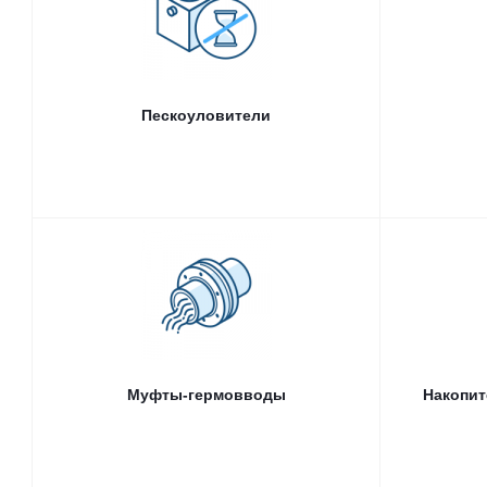
Промышленные пескоуловители
Пескоуловители для ливневой канализации
Пескоуловители
Муфты-гермовводы
Нак
Муфты-гермовводы
Накопит