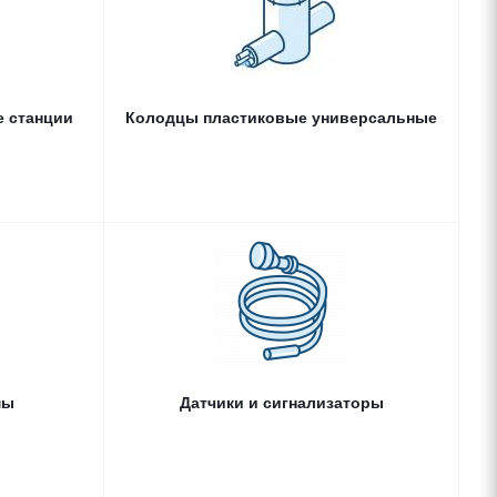
КНС в сборе
рпуса для КНС
насосами КНС
а сточных вод
 станции
Колодцы пластиковые универсальные
ие системы
Датчики и сигнализаторы
мы
Датчики и сигнализаторы