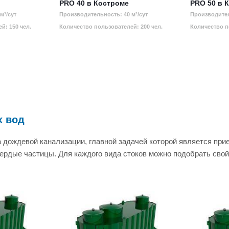
PRO 40 в Костроме
PRO 50 в 
м³/сут
Производительность: 40 м³/сут
Производител
й: 150 чел.
Количество пользователей: 200 чел.
Количество п
х вод
дождевой канализации, главной задачей которой является прие
вердые частицы. Для каждого вида стоков можно подобрать сво