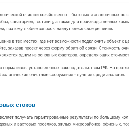
логической очистки хозяйственно – бытовых и аналогичных по 
аз, санаториев, гостиниц, а также для производственных компан
ей, поэтому любые запросы найдут здесь свое решение.
ение в тех местах, где нет возможности подключить объект к 
те, заказав проект через форму обратной связи. Стоимость очи
 является одним из основных факторов, определяющих стоимос
 до нормативов, установленных законодательством РФ. На прот
 биологические очистные сооружения - лучшие среди аналогов.
овых стоков
зволяет получать гарантированные результаты по большому кол
джных и вахтовых посёлков, жилых микрорайонов, офисных, торг