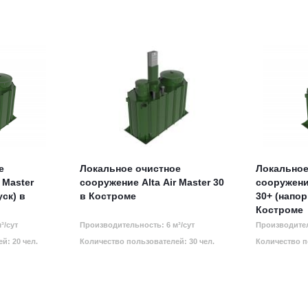
е
Локальное очистное
Локальное
 Master
сооружение Alta Air Master 30
сооружение
ск) в
в Костроме
30+ (напо
Костроме
³/сут
Производительность: 6 м³/сут
Производител
й: 20 чел.
Количество пользователей: 30 чел.
Количество п