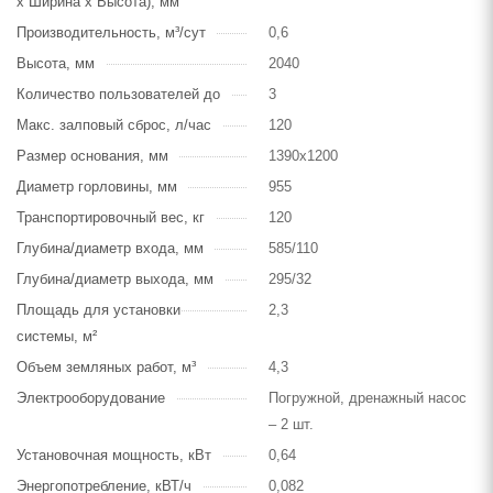
х Ширина х Высота), мм
Производительность, м³/сут
0,6
Высота, мм
2040
Количество пользователей до
3
Макс. залповый сброс, л/час
120
Размер основания, мм
1390х1200
Диаметр горловины, мм
955
Транспортировочный вес, кг
120
Глубина/диаметр входа, мм
585/110
Глубина/диаметр выхода, мм
295/32
Площадь для установки
2,3
системы, м²
Объем земляных работ, м³
4,3
Электрооборудование
Погружной, дренажный насос
– 2 шт.
Установочная мощность, кВт
0,64
Энергопотребление, кВТ/ч
0,082