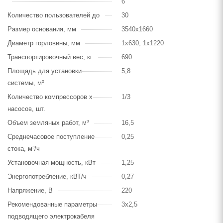
6
Количество пользователей до
30
Размер основания, мм
3540х1660
Диаметр горловины, мм
1х630, 1х1220
Транспортировочный вес, кг
690
Площадь для установки
5,8
системы, м²
Количество компрессоров х
1/3
насосов, шт.
Объем земляных работ, м³
16,5
Среднечасовое поступление
0,25
стока, м³/ч
Установочная мощность, кВт
1,25
Энергопотребление, кВТ/ч
0,27
Напряжение, В
220
Рекомендованные параметры
3х2,5
подводящего электрокабеля