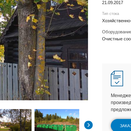
21.09.2017
Тип стока
Хозяйственно
Оборудовани
Очистные со
Менеджер
произвед
предлож
ЗАКА