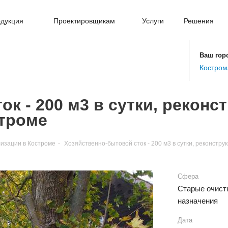
дукция
Проектировщикам
Услуги
Решения
Ваш гор
Костром
к - 200 м3 в сутки, реконс
строме
изации в Костроме
-
Хозяйственно-бытовой сток - 200 м3 в сутки, реконстру
Сфера
Старые очист
назначения
Дата