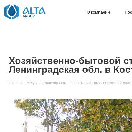
О компании
Про
Хозяйственно-бытовой сто
Ленинградская обл. в Ко
Главная
-
Услуги
-
Реализованные проекты очистных сооружений канал