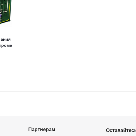
вания
строме
Партнерам
Оставайтесь