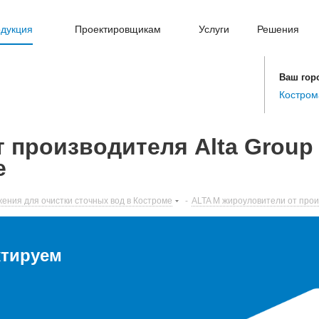
дукция
Проектировщикам
Услуги
Решения
Ваш гор
Костром
 производителя Alta Group
е
ения для очистки сточных вод в Костроме
-
ALTA M жироуловители от прои
ктируем