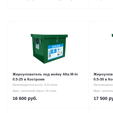
Жироуловитель под мойку Alta M-In
Жироулови
0.5-25 в Костроме
0.5-30 в К
Производительность: 0,14 л/сек
Производител
Макс. залповый сброс: 25 л/час
Макс. залповы
16 600
руб.
17 500
ру