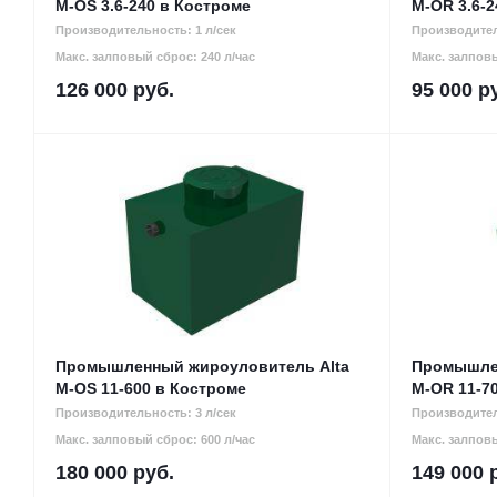
М-OS 3.6-240 в Костроме
M-OR 3.6-2
Производительность: 1 л/сек
Производител
Макс. залповый сброс: 240 л/час
Макс. залповы
126 000
руб.
95 000
ру
Промышленный жироуловитель Alta
Промышлен
М-OS 11-600 в Костроме
М-OR 11-7
Производительность: 3 л/сек
Производител
Макс. залповый сброс: 600 л/час
Макс. залповы
180 000
руб.
149 000
р