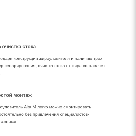
 очистка стока
годаря конструкции жироуловителя и наличию трех
р сепарирования, очистка стока от жира составляет
.
стой монтаж
оуловитель Alta M легко можно смонтировать
остоятельно без привлечения специалистов-
тажников.