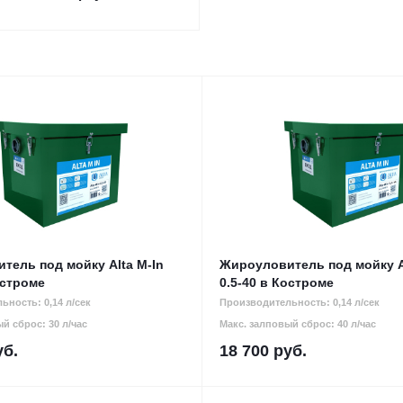
тель под мойку Alta M-In
Жироуловитель под мойку A
остроме
0.5-40 в Костроме
ьность: 0,14 л/сек
Производительность: 0,14 л/сек
й сброс: 30 л/час
Макс. залповый сброс: 40 л/час
б.
18 700
руб.