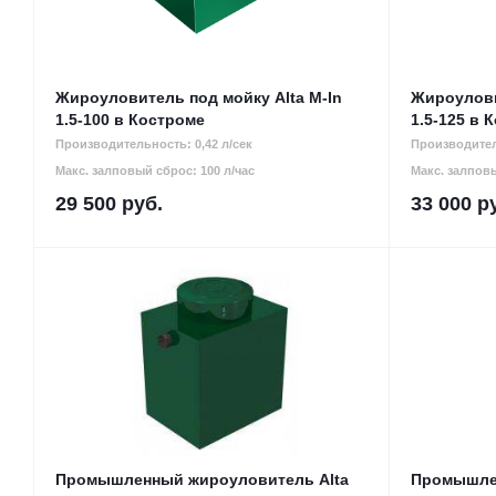
Жироуловитель под мойку Alta M-In
Жироулови
1.5-100 в Костроме
1.5-125 в 
Производительность: 0,42 л/сек
Производител
Макс. залповый сброс: 100 л/час
Макс. залповы
29 500
руб.
33 000
ру
Промышленный жироуловитель Alta
Промышлен