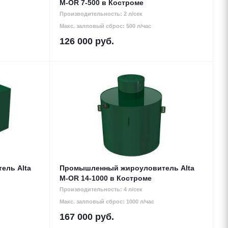
М-OR 7-500 в Костроме
Производительность: 2 л/сек
Макс. залповый сброс: 500 л/час
126 000
руб.
ель Alta
Промышленный жироуловитель Alta
М-OR 14-1000 в Костроме
Производительность: 4 л/сек
Макс. залповый сброс: 1000 л/час
167 000
руб.