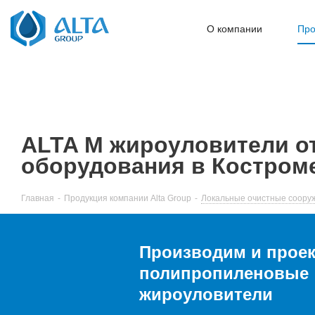
О компании
Про
ALTA M жироуловители от
оборудования в Костром
Главная
-
Продукция компании Alta Group
-
Локальные очистные сооруж
Производим и прое
полипропиленовые
жироуловители