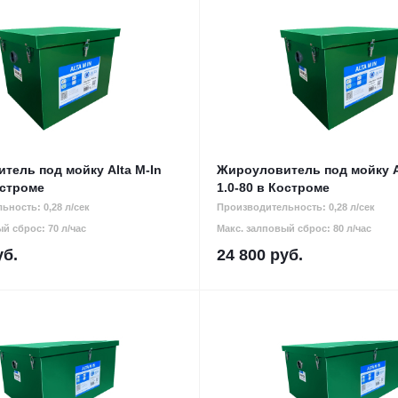
тель под мойку Alta M-In
Жироуловитель под мойку A
остроме
1.0-80 в Костроме
ьность: 0,28 л/сек
Производительность: 0,28 л/сек
й сброс: 70 л/час
Макс. залповый сброс: 80 л/час
б.
24 800
руб.