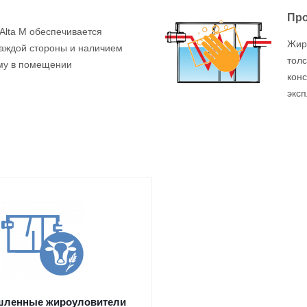
Про
Alta M обеспечивается
Жиро
каждой стороны и наличием
тол
ому в помещении
конс
эксп
ленные жироуловители