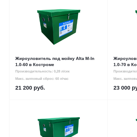
Жироуловитель под мойку Alta M-In
Жироулови
1.0-60 в Костроме
1.0-70 в К
Производительность: 0,28 л/сек
Производител
Макс. залповый сброс: 60 л/час
Макс. залповы
21 200
руб.
23 000
ру