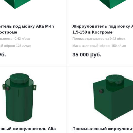
тель под мойку Alta M-In
Жироуловитель под мойку A
Костроме
1.5-150 в Костроме
ьность: 0,42 л/сек
Производительность: 0,42 л/сек
й сброс: 125 л/час
Макс. залповый сброс: 150 л/час
б.
35 000
руб.
ный жироуловитель Alta
Промышленный жироуловит