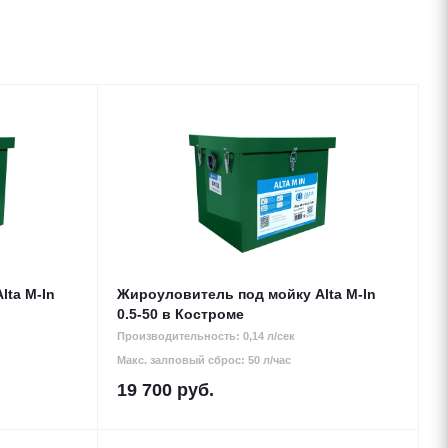
lta M-In
Жироуловитель под мойку Alta M-In
0.5-50 в Костроме
Производительность: 0,14 л/сек
Макс. залповый сброс: 50 л/час
19 700
руб.