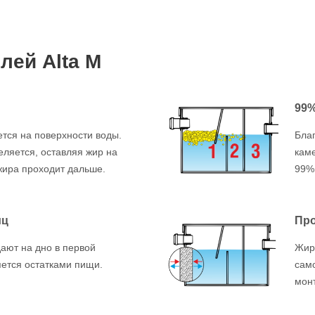
ей Alta M
99%
тся на поверхности воды.
Бла
деляется, оставляя жир на
каме
жира проходит дальше.
99%
иц
Про
ают на дно в первой
Жир
яется остатками пищи.
сам
мон