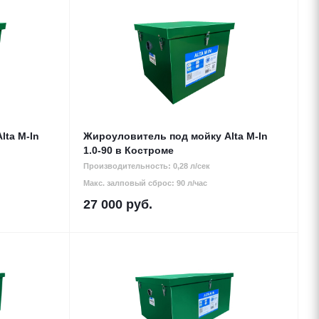
lta M-In
Жироуловитель под мойку Alta M-In
1.0-90 в Костроме
Производительность: 0,28 л/сек
Макс. залповый сброс: 90 л/час
27 000
руб.