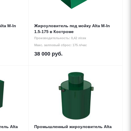
lta M-In
Жироуловитель под мойку Alta M-In
1.5-175 в Костроме
Производительность: 0,42 л/сек
Макс. залповый сброс: 175 л/час
38 000
руб.
ель Alta
Промышленный жироуловитель Alta