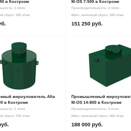
40 в Костроме
М-OS 7-500 в Костроме
ьность: 1 л/сек
Производительность: 2 л/сек
й сброс: 240 л/час
Макс. залповый сброс: 500 л/час
б.
151 250
руб.
ный жироуловитель Alta
Промышленный жироуловит
00 в Костроме
М-OS 14-800 в Костроме
ьность: 3 л/сек
Производительность: 4 л/сек
й сброс: 700 л/час
Макс. залповый сброс: 800 л/час
уб.
188 000
руб.