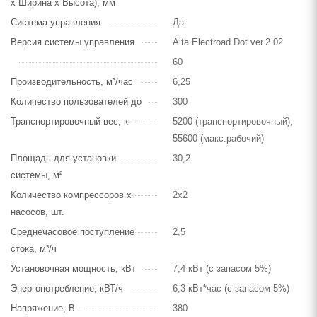
х Ширина х Высота), мм
Система управления
Да
Версия системы управления
Alta Electroad Dot ver.2.02
60
Производительность, м³/час
6,25
Количество пользователей до
300
Транспортировочный вес, кг
5200 (транспортировочный),
55600 (макс.рабочий)
Площадь для установки
30,2
системы, м²
Количество компрессоров х
2х2
насосов, шт.
Среднечасовое поступление
2,5
стока, м³/ч
Установочная мощность, кВт
7,4 кВт (с запасом 5%)
Энергопотребление, кВТ/ч
6,3 кВт*час (с запасом 5%)
Напряжение, В
380