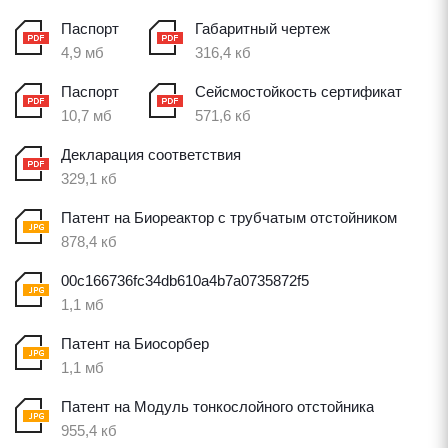
Паспорт
Габаритный чертеж
4,9 мб
316,4 кб
Паспорт
Сейсмостойкость сертификат
10,7 мб
571,6 кб
Декларация соответствия
329,1 кб
Патент на Биореактор с трубчатым отстойником
878,4 кб
00c166736fc34db610a4b7a0735872f5
1,1 мб
Патент на Биосорбер
1,1 мб
Патент на Модуль тонкослойного отстойника
955,4 кб